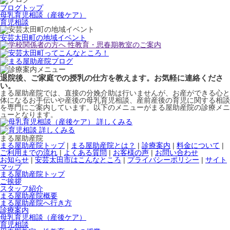
ブログトップ
母乳育児相談（産後ケア）
育児相談
安芸太田町の地域イベント
退院後、ご家庭での授乳の仕方を教えます。お気軽に連絡くださ
い。
まる屋助産院では、直接の分娩介助は行いませんが、お産ができる心と
体になるお手伝いや産後の母乳育児相談、産前産後の育児に関する相談
を専門にご案内しています。以下のメニューがまる屋助産院の診療メニ
ューとなります。
まる屋助産院
まる屋助産院トップ
|
まる屋助産院とは？
|
診療案内
|
料金について
|
ご利用までの流れ
|
よくある質問
|
お客様の声
|
お問い合わせ
お知らせ
|
安芸太田市はこんなところ
|
プライバシーポリシー
|
サイト
マップ
まる屋助産院トップ
ご挨拶
スタッフ紹介
まる屋助産院概要
まる屋助産院へ行き方
診療案内
母乳育児相談（産後ケア）
育児相談