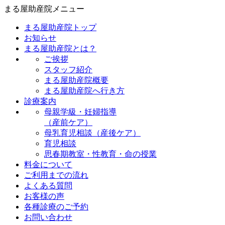
まる屋助産院メニュー
まる屋助産院トップ
お知らせ
まる屋助産院とは？
ご挨拶
スタッフ紹介
まる屋助産院概要
まる屋助産院へ行き方
診療案内
母親学級・妊婦指導
（産前ケア）
母乳育児相談（産後ケア）
育児相談
思春期教室・性教育・命の授業
料金について
ご利用までの流れ
よくある質問
お客様の声
各種診療のご予約
お問い合わせ