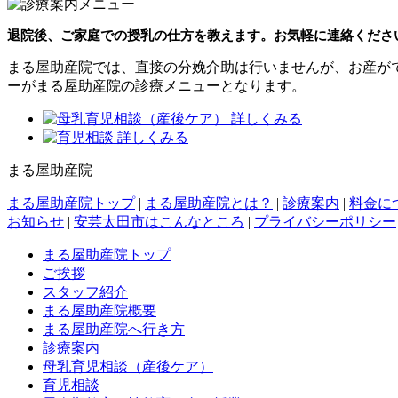
退院後、ご家庭での授乳の仕方を教えます。お気軽に連絡くださ
まる屋助産院では、直接の分娩介助は行いませんが、お産が
ーがまる屋助産院の診療メニューとなります。
まる屋助産院
まる屋助産院トップ
|
まる屋助産院とは？
|
診療案内
|
料金に
お知らせ
|
安芸太田市はこんなところ
|
プライバシーポリシー
まる屋助産院トップ
ご挨拶
スタッフ紹介
まる屋助産院概要
まる屋助産院へ行き方
診療案内
母乳育児相談（産後ケア）
育児相談