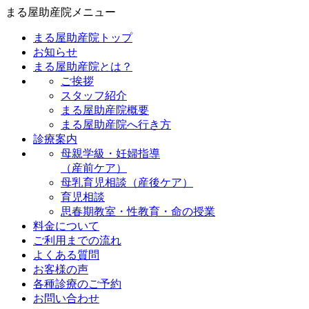
まる屋助産院メニュー
まる屋助産院トップ
お知らせ
まる屋助産院とは？
ご挨拶
スタッフ紹介
まる屋助産院概要
まる屋助産院へ行き方
診療案内
母親学級・妊婦指導
（産前ケア）
母乳育児相談（産後ケア）
育児相談
思春期教室・性教育・命の授業
料金について
ご利用までの流れ
よくある質問
お客様の声
各種診療のご予約
お問い合わせ